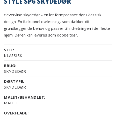
STYLE SP6 SKYDEDØR
clever-line skydedør - en let formpresset dør i klassisk
design. En funktionel dørløsning, som dækker dit
grundlæggende behov og passer til indretningen i de fleste
hjem. Døren kan leveres som dobbeltdør.
STIL:
KLASSISK
BRUG:
SKYDEDØR
DØRTYPE:
SKYDEDØR
MALET/BEHANDLET:
MALET
OVERFLADE: