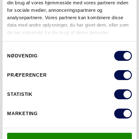
din brug af vores hjemmeside med vores partnere inden
for sociale medier, annonceringspartnere og
analysepartnere. Vores partnere kan kombinere disse
HVOR KAN DET KØBES
data med andre oplysninger, du har givet dem, eller som
de har indsamlet fra din brug af deres tjenester.
DOWNLOAD BROCHURE
KONTAKT OS
Samtykkevalg
NØDVENDIG
PRÆFERENCER
EGENSKABER
STATISTIK
MARKETING