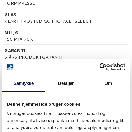
FORMPRESSET
GLAS:
KLART,FROSTED,GOTIK,FACETSLEBET
MILJØ:
FSC MIX 70%
GARANTI:
5 ÅRS PRODUKTGARANTI
OVERFLADER (5)
Samtykke
Detaljer
Om
NCS S0502-Y
NCS S0500-N
RAL 9010
NÆSTEN ALLE NCS S OG
Denne hjemmeside bruger cookies
Vi bruger cookies til at tilpasse vores indhold og
MODULSTØRRELSER
annoncer, til at vise dig funktioner til sociale medier og til
at analysere vores trafik. Vi deler også oplysninger om