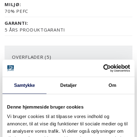
MILJØ:
70% PEFC
GARANTI:
5 ÅRS PRODUKTGARANTI
OVERFLADER (5)
NCS S0502-Y
NCS S0500-N
RAL 9010
NÆSTEN ALLE NCS S OG
Samtykke
Detaljer
Om
MODULSTØRRELSER
Denne hjemmeside bruger cookies
Vi bruger cookies til at tilpasse vores indhold og
annoncer, til at vise dig funktioner til sociale medier og til
HVOR KAN DET KØBES
at analysere vores trafik. Vi deler også oplysninger om