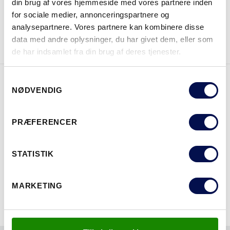
din brug af vores hjemmeside med vores partnere inden
for sociale medier, annonceringspartnere og
analysepartnere. Vores partnere kan kombinere disse
DOWNLOAD BROCHURE
KONTAKT OS
data med andre oplysninger, du har givet dem, eller som
de har indsamlet fra din brug af deres tjenester.
Samtykkevalg
NØDVENDIG
EGENSKABER
PRÆFERENCER
STATISTIK
MARKETING