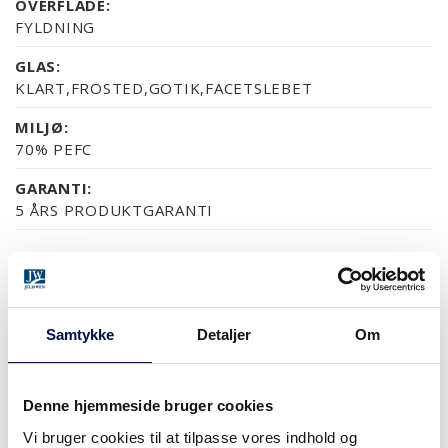
OVERFLADE:
FYLDNING
GLAS:
KLART,FROSTED,GOTIK,FACETSLEBET
MILJØ:
70% PEFC
GARANTI:
5 ÅRS PRODUKTGARANTI
OVERFLADER (5)
NCS S0502-Y
NCS S0500-N
RAL 9010
NÆSTEN ALLE NCS S OG
Samtykke
Detaljer
Om
Denne hjemmeside bruger cookies
MODULSTØRRELSER
Vi bruger cookies til at tilpasse vores indhold og