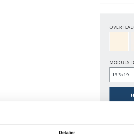
OVERFLAD
NCS S050
MODULST
H
DOWNLO
Detaljer