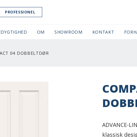
PROFESSIONEL
EDYGTIGHED
OM
SHOWROOM
(CURRENT)
KONTAKT
FORH
ACT 04 DOBBELTDØR
COMP
DOBB
ADVANCE-LINE
klassisk desi