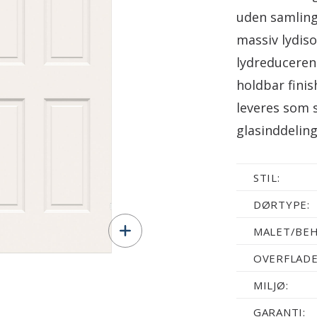
uden samling
massiv lydiso
lydreducerend
holdbar fini
leveres som 
glasinddeling
STIL:
DØRTYPE:
MALET/BEH
OVERFLADE
MILJØ:
GARANTI: