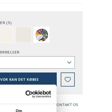
ER (5)
2-Y
NCS S0500-N
RAL 9010
NÆSTEN ALLE NCS S OG RAL FARVER
ØRRELSER
VOR KAN DET KØBES
AD BROCHURE
KONTAKT OS
Om