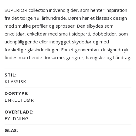
SUPERIOR collection indvendig dør, som henter inspiration
fra det tidlige 19. århundrede. Døren har et klassisk design
med smukke profiler og sprosser. Den tilbydes som
enkeltdør, enkeltdør med smalt sideparti, dobbeltdør, som
udenpåliggende eller indbygget skydedør og med
forskellige glasinddelinger. For et gennemført designudtryk
findes matchende dørkarme, gerigter, hængsler og håndtag.
STIL:
KLASSISK
DØRTYPE:
ENKELTDØR
OVERFLADE:
FYLDNING
GLAS: