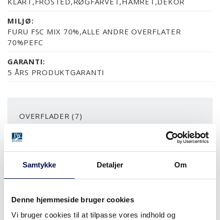
KLART,FROSTED,RØGFARVET,HAMRET,DEKOR
MILJØ:
FURU FSC MIX 70%,ALLE ANDRE OVERFLATER
70%PEFC
GARANTI:
5 ÅRS PRODUKTGARANTI
OVERFLADER (7)
MDF/HDF MALET
NÆSTEN ALLE NCS S OG RAL FARVER
ASK SORT
ASK MALET
FYR KLAR LAK
Samtykke
Detaljer
Om
MERE
Denne hjemmeside bruger cookies
MODULSTØRRELSER
Vi bruger cookies til at tilpasse vores indhold og