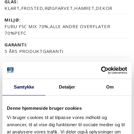
GLAS:
KLART,FROSTED,RØGFARVET,HAMRET,DEKOR
MILJØ:
FURU FSC MIX 70%,ALLE ANDRE OVERFLATER
70%PEFC
GARANTI:
5 ÅRS PRODUKTGARANTI
OVERFLADER (7)
MDF/HDF MALET
NÆSTEN ALLE NCS S OG RAL FARVER
ASK SORT
ASK MALET
FYR KLAR LAK
Samtykke
Detaljer
Om
Denne hjemmeside bruger cookies
Vi bruger cookies til at tilpasse vores indhold og
MERE
annoncer, til at vise dig funktioner til sociale medier og til
MODULSTØRRELSER
at analysere vores trafik. Vi deler også oplysninger om