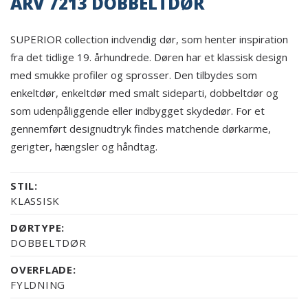
ARV 7213 DOBBELTDØR
SUPERIOR collection indvendig dør, som henter inspiration
fra det tidlige 19. århundrede. Døren har et klassisk design
med smukke profiler og sprosser. Den tilbydes som
enkeltdør, enkeltdør med smalt sideparti, dobbeltdør og
som udenpåliggende eller indbygget skydedør. For et
gennemført designudtryk findes matchende dørkarme,
gerigter, hængsler og håndtag.
STIL:
KLASSISK
DØRTYPE:
DOBBELTDØR
OVERFLADE:
FYLDNING