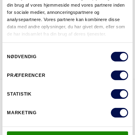
din brug af vores hjemmeside med vores partnere inden
for sociale medier, annonceringspartnere og
analysepartnere. Vores partnere kan kombinere disse
data med andre oplysninger, du har givet dem, eller som
HVOR KAN DET KØBES
de har indsamlet fra din brug af deres tjenester.
Samtykkevalg
NØDVENDIG
DOWNLOAD BROCHURE
KONTAKT OS
PRÆFERENCER
STATISTIK
EGENSKABER
MARKETING