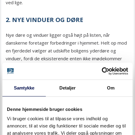
ved lige.
2. NYE VINDUER OG DØRE
Nye døre og vinduer ligger også højt på listen, når
danskerne foretager forbedringer i hjemmet. Helt op mod
en fjerdedel vælger at udskifte boligens yderdøre og
vinduer, fordi de eksisterende enten ikke imødekommer
det ønskede design eller lever op til isolerings- eller
sikkerhedsmæssige krav. Undersøgelsen viser desuden, at
mange vælger at udskifte indvendige døre i forbindelse
Samtykke
Detaljer
Om
med andre forbedringer i boligen, så dørene passer ind i
resten af hjemmets designmæssige stil.
Denne hjemmeside bruger cookies
3. NYT GULV ELLER LOFT
Vi bruger cookies til at tilpasse vores indhold og
annoncer, til at vise dig funktioner til sociale medier og til
18 procent af danskerne skifter desuden gulv eller loft, når
at analysere vores trafik. Vi deler også oplysninger om