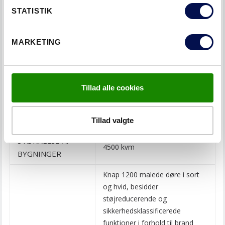
FAKTA
STATISTIK
PROJEKT
Hotel Alsik
MARKETING
ARKITEKT
Henning Larsen Architects
BELIGGENHED
Sønderborg, Danmark
Tillad alle cookies
PROJEKTETS
2019
BYGGEPERIODE
Tillad valgte
STØRRELSE AF
4500 kvm
BYGNINGER
Knap 1200 malede døre i sort
og hvid, besidder
støjreducerende og
sikkerhedsklassificerede
funktioner i forhold til brand