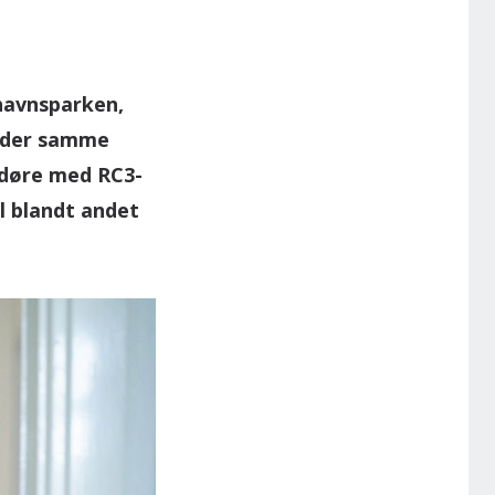
havnsparken,
under samme
ldøre med RC3-
l blandt andet