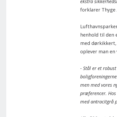
ekstra sikkerhedsk
forklarer Thyge
Lufthavnsparken 
henhold til den
med dørkikkert,
oplever man en 
-
Stål er et robus
boligforeningerne
men med vores nye
præferencer. Hos
med antracitgrå p