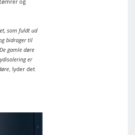
 tømrer og
et, som fuldt ud
g bidrager til
. De gamle døre
lydisolering er
døre
, lyder det