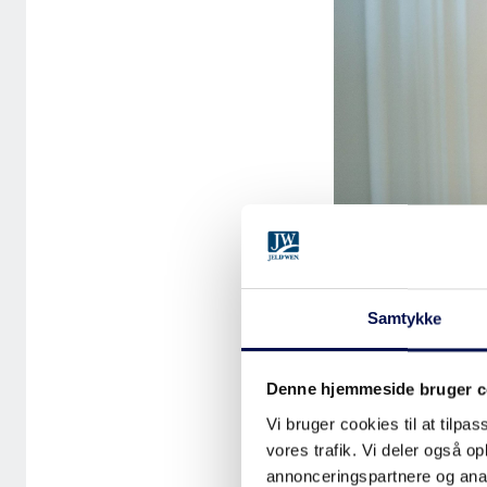
Samtykke
På den nordøstl
Denne hjemmeside bruger c
Lufthavn findes
Vi bruger cookies til at tilpas
vores trafik. Vi deler også 
1951, består af 
annonceringspartnere og anal