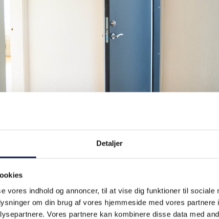
Detaljer
ige del af Amager beliggende blot få kilometer fra
ookies
 boligområdet Lufthavnsparken. Lufthavnsparken, de
se vores indhold og annoncer, til at vise dig funktioner til sociale
oplysninger om din brug af vores hjemmeside med vores partnere i
506 familieboliger i varierende størrelser, som frems
ysepartnere. Vores partnere kan kombinere disse data med andr