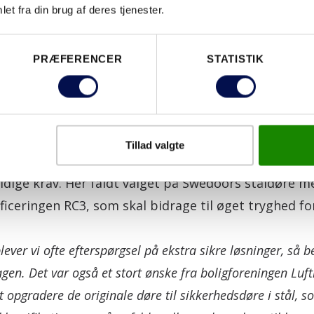
g i god stand.
et fra din brug af deres tjenester.
dte boligforeningen en større modernisering af ej
PRÆFERENCER
STATISTIK
t bevare lejlighedernes karakteristiske udtryk og sa
de lovkrav inden for brand, sikkerhed og lyd.
derniseringen har været at udskifte de i alt 506 ent
Tillad valgte
 originale døre efterhånden viste tegn på slid og 
tidige krav. Her faldt valget på Swedoors ståldøre m
ficeringen RC3, som skal bidrage til øget tryghed f
plever vi ofte efterspørgsel på ekstra sikre løsninger, så 
agen.
Det var også et stort ønske fra boligforeningen Luf
t opgradere de originale døre til sikkerhedsdøre i stål, 