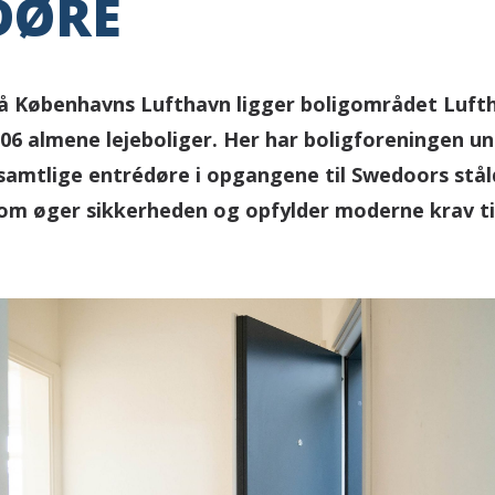
DØRE
på Københavns Lufthavn ligger boligområdet Luft
506 almene lejeboliger. Her har boligforeningen 
 samtlige entrédøre i opgangene til Swedoors stå
 som øger sikkerheden og opfylder moderne krav ti