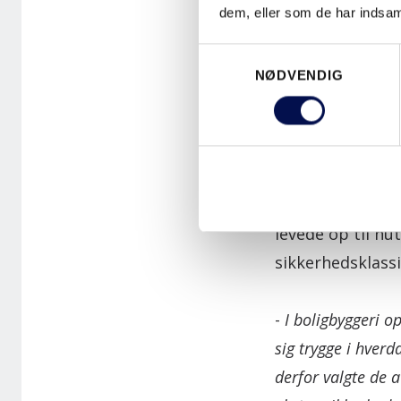
men velholdte o
dem, eller som de har indsaml
Samtykkevalg
For nylig indle
NØDVENDIG
har til formål a
moderne, gælden
Første step i mo
opgangene, da de
levede op til nu
sikkerhedsklassi
-
I boligbyggeri o
sig trygge i hverd
derfor valgte de a