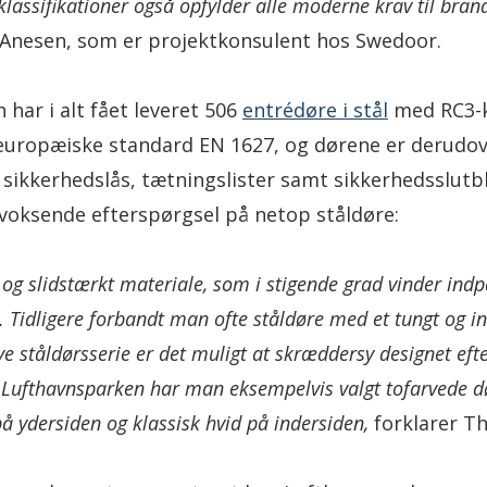
lassifikationer også opfylder alle moderne krav til brand
 Anesen, som er projektkonsulent hos Swedoor.
har i alt fået leveret 506
entrédøre i stål
med RC3-kl
 europæiske standard EN 1627, og dørene er derudo
 sikkerhedslås, tætningslister samt sikkerhedsslutb
voksende efterspørgsel på netop ståldøre:
t og slidstærkt materiale, som i stigende grad vinder indp
. Tidligere forbandt man ofte ståldøre med et tungt og ind
 ståldørsserie er det muligt at skræddersy designet efte
 Lufthavnsparken har man eksempelvis valgt tofarvede 
å ydersiden og klassisk hvid på indersiden,
forklarer T