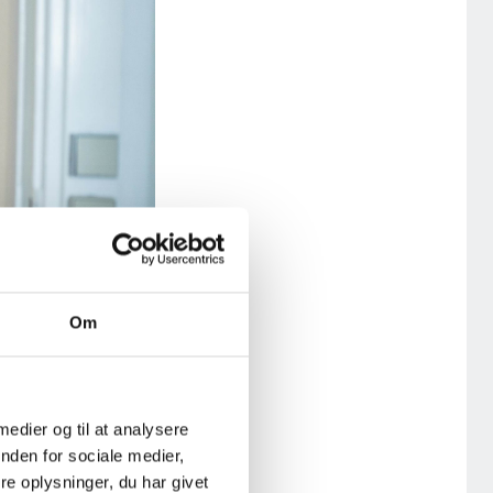
Om
 Københavns
r blev opført i
 medier og til at analysere
nden for sociale medier,
tår originale,
e oplysninger, du har givet