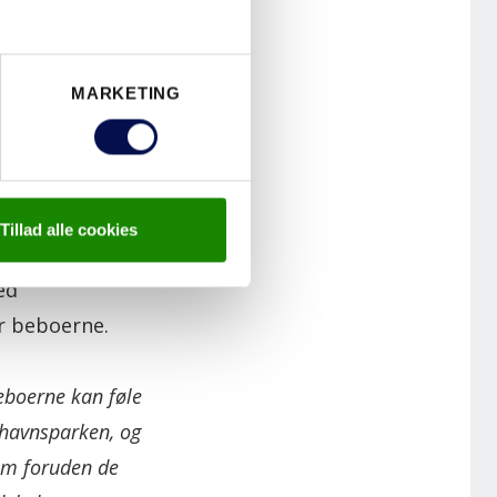
endommen, som
MARKETING
mtidig opfylde
rédøre i
Tillad alle cookies
ikke længere
ed
or beboerne.
beboerne kan føle
thavnsparken, og
som foruden de