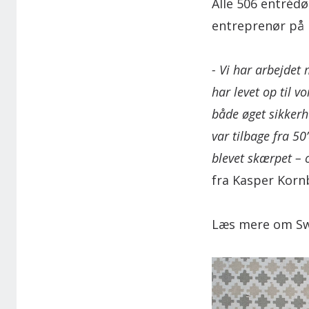
Alle 506 entréd
entreprenør på 
- Vi har arbejdet
har levet op til 
både øget sikkerhe
var tilbage fra 50
blevet skærpet – 
fra Kasper Korn
Læs mere om Sw