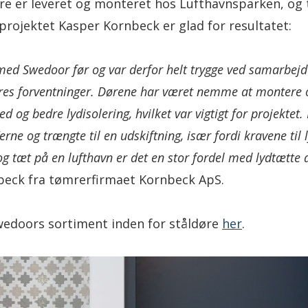
øre er leveret og monteret hos Lufthavnsparken, og
projektet Kasper Kornbeck er glad for resultatet:
 med Swedoor før og var derfor helt trygge ved samarbejd
vores forventninger. Dørene har været nemme at montere o
d og bedre lydisolering, hvilket var vigtigt for projektet
’erne og trængte til en udskiftning, især fordi kravene til 
og tæt på en lufthavn er det en stor fordel med lydtætte 
beck fra tømrerfirmaet Kornbeck ApS.
edoors sortiment inden for ståldøre
her
.