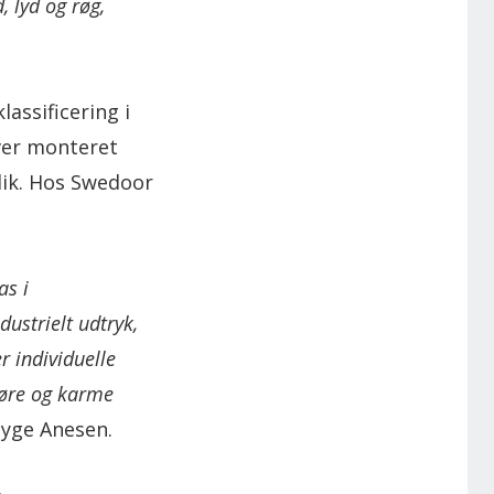
, lyd og røg,
assificering i
ver monteret
lik. Hos Swedoor
as i
ustrielt udtryk,
r individuelle
døre og karme
hyge Anesen.