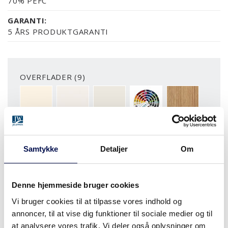
70% PEFC
GARANTI:
5 ÅRS PRODUKTGARANTI
OVERFLADER (9)
NCS S0502-Y
NCS S0500-N
RAL 9010
NÆSTEN ALLE NCS S OG
EG
MERE
Samtykke
Detaljer
Om
MODULSTØRRELSER
Denne hjemmeside bruger cookies
Vi bruger cookies til at tilpasse vores indhold og
annoncer, til at vise dig funktioner til sociale medier og til
HVOR KAN DET KØBES
at analysere vores trafik. Vi deler også oplysninger om