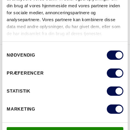
din brug af vores hjemmeside med vores partnere inden
for sociale medier, annonceringspartnere og
analysepartnere. Vores partnere kan kombinere disse
DOWNLOAD BROCHURE
KONTAKT OS
data med andre oplysninger, du har givet dem, eller som
de har indsamlet fra din brug af deres tjenester.
Samtykkevalg
NØDVENDIG
EGENSKABER
PRÆFERENCER
STATISTIK
MARKETING