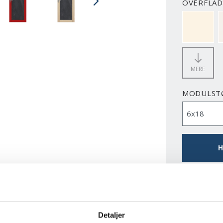
OVERFLAD
NCS S050
MERE
MODULST
H
DOWNLO
Detaljer