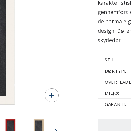
karakteristis
gennemført s
de normale gl
design. Døre
skydedør.
STIL:
DØRTYPE:
OVERFLADE
MILJØ:
GARANTI: