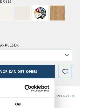
ER (9)
2-Y
NCS S0500-N
RAL 9010
NÆSTEN ALLE NCS S OG RAL FARVER
EG
ØRRELSER
VOR KAN DET KØBES
AD BROCHURE
KONTAKT OS
Om