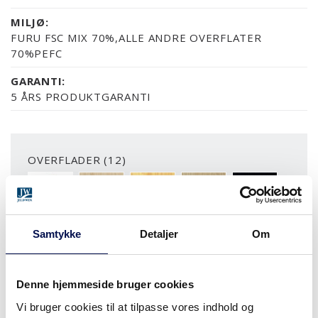
MILJØ:
FURU FSC MIX 70%,ALLE ANDRE OVERFLATER
70%PEFC
GARANTI:
5 ÅRS PRODUKTGARANTI
OVERFLADER (12)
NÆSTEN ALLE NCS S OG RAL FARVER
FYR UBEHANDLET
FYR KLAR LAK
ASK UBEHANDLET
ASK SORT
Samtykke
Detaljer
Om
MERE
Denne hjemmeside bruger cookies
MODULSTØRRELSER
Vi bruger cookies til at tilpasse vores indhold og