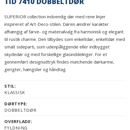
TID 7410 DOBBELTDØR
SUPERIOR collection indvendig dør med rene linjer
inspireret af Art-Deco-stilen. Døren ændrer karakter
afhængig af farve- og materialvalg fra harmonisk og elegant
til rustik charme. Den tilbydes som enkeltdør, enkeltdør med
smalt sideparti, som udenpåliggende eller indbygget
skydedør og med forskellige glasinddelinger. For et
gennemført designudtryk findes matchende dørkarme,
gerigter, hængsler og håndtag.
STIL:
KLASSISK
DØRTYPE:
DOBBELTDØR
OVERFLADE:
FYLDNING