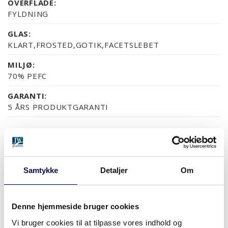
OVERFLADE:
FYLDNING
GLAS:
KLART,FROSTED,GOTIK,FACETSLEBET
MILJØ:
70% PEFC
GARANTI:
5 ÅRS PRODUKTGARANTI
OVERFLADER (5)
NCS S0502-Y
NCS S0500-N
RAL 9010
NÆSTEN ALLE NCS S OG
Samtykke
Detaljer
Om
Denne hjemmeside bruger cookies
MODULSTØRRELSER
Vi bruger cookies til at tilpasse vores indhold og