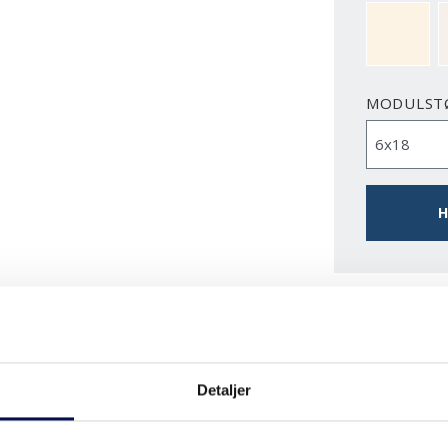
NCS S050
MODULST
H
DOWNLO
Detaljer
EGENSKABER