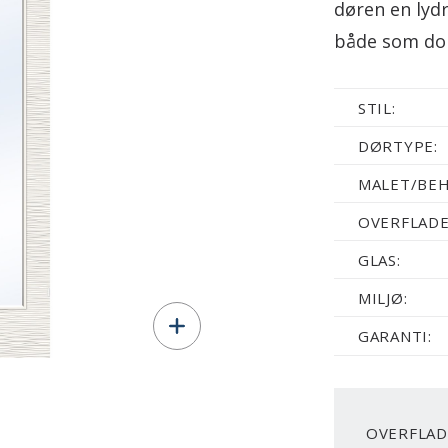
døren en lyd
både som dob
STIL:
DØRTYPE:
MALET/BEH
OVERFLADE
GLAS:
MILJØ:
GARANTI:
OVERFLAD