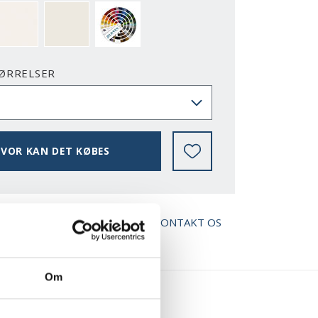
2-Y
NCS S0500-N
RAL 9010
NÆSTEN ALLE NCS S OG RAL FARVER
ØRRELSER
VOR KAN DET KØBES
AD BROCHURE
KONTAKT OS
Om