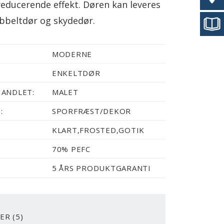
reducerende effekt. Døren kan leveres
beltdør og skydedør.
MODERNE
ENKELTDØR
ANDLET:
MALET
:
SPORFRÆST/DEKOR
KLART,FROSTED,GOTIK
70% PEFC
5 ÅRS PRODUKTGARANTI
ER (5)