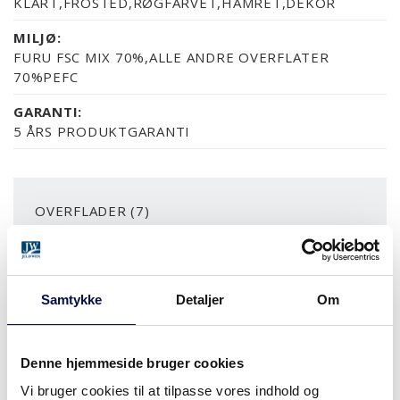
KLART,FROSTED,RØGFARVET,HAMRET,DEKOR
MILJØ:
FURU FSC MIX 70%,ALLE ANDRE OVERFLATER
70%PEFC
GARANTI:
5 ÅRS PRODUKTGARANTI
OVERFLADER (7)
MDF/HDF MALET
NÆSTEN ALLE NCS S OG RAL FARVER
ASK SORT
ASK MALET
FYR KLAR LAK
Samtykke
Detaljer
Om
MERE
Denne hjemmeside bruger cookies
MODULSTØRRELSER
Vi bruger cookies til at tilpasse vores indhold og