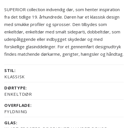
SUPERIOR collection indvendig dør, som henter inspiration
fra det tidlige 19. århundrede. Døren har et klassisk design
med smukke profiler og sprosser. Den tilbydes som
enkeltdør, enkeltdør med smalt sideparti, dobbeltdør, som
udenpåliggende eller indbygget skydedør og med
forskellige glasinddelinger. For et gennemført designudtryk
findes matchende dørkarme, gerigter, hængsler og håndtag.
STIL:
KLASSISK
DØRTYPE:
ENKELTDØR
OVERFLADE:
FYLDNING
GLAS: