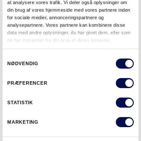
at analysere vores trafik. Vi deler også oplysninger om
HVOR KAN DET KØBES
din brug af vores hjemmeside med vores partnere inden
for sociale medier, annonceringspartnere og
analysepartnere. Vores partnere kan kombinere disse
data med andre oplysninger, du har givet dem, eller som
DOWNLOAD BROCHURE
KONTAKT OS
de har indsamlet fra din brug af deres tjenester.
Samtykkevalg
NØDVENDIG
EGENSKABER
PRÆFERENCER
STATISTIK
MARKETING