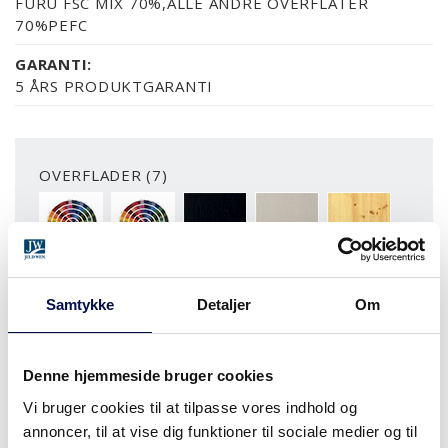
FURU FSC MIX 70%,ALLE ANDRE OVERFLATER
70%PEFC
GARANTI:
5 ÅRS PRODUKTGARANTI
OVERFLADER (7)
MDF/HDF MALET
NÆSTEN ALLE NCS S OG RAL FARVER
ASK SORT
ASK MALET
FYR KLAR LAK
Samtykke
Detaljer
Om
MERE
MODULSTØRRELSER
Denne hjemmeside bruger cookies
Vi bruger cookies til at tilpasse vores indhold og
annoncer, til at vise dig funktioner til sociale medier og til