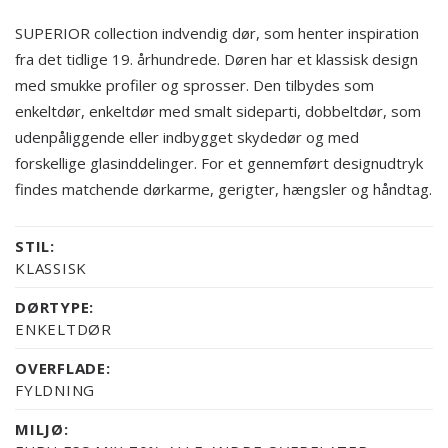
SUPERIOR collection indvendig dør, som henter inspiration
fra det tidlige 19. århundrede. Døren har et klassisk design
med smukke profiler og sprosser. Den tilbydes som
enkeltdør, enkeltdør med smalt sideparti, dobbeltdør, som
udenpåliggende eller indbygget skydedør og med
forskellige glasinddelinger. For et gennemført designudtryk
findes matchende dørkarme, gerigter, hængsler og håndtag.
STIL:
KLASSISK
DØRTYPE:
ENKELTDØR
OVERFLADE:
FYLDNING
MILJØ: