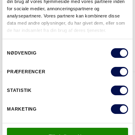
din brug af vores hjemmeside med vores partnere inden
for sociale medier, annonceringspartnere og
analysepartnere. Vores partnere kan kombinere disse
data med andre oplysninger, du har givet dem, eller som
HVOR KAN DET KØBES
de har indsamlet fra din brug af deres tjenester.
Samtykkevalg
DOWNLOAD BROCHURE
KONTAKT OS
NØDVENDIG
PRÆFERENCER
EGENSKABER
STATISTIK
MARKETING