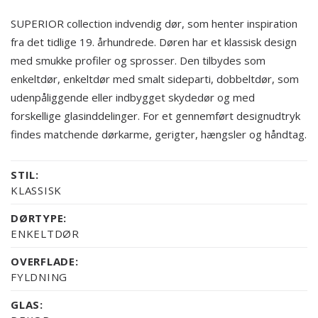
SUPERIOR collection indvendig dør, som henter inspiration
fra det tidlige 19. århundrede. Døren har et klassisk design
med smukke profiler og sprosser. Den tilbydes som
enkeltdør, enkeltdør med smalt sideparti, dobbeltdør, som
udenpåliggende eller indbygget skydedør og med
forskellige glasinddelinger. For et gennemført designudtryk
findes matchende dørkarme, gerigter, hængsler og håndtag.
STIL:
KLASSISK
DØRTYPE:
ENKELTDØR
OVERFLADE:
FYLDNING
GLAS: