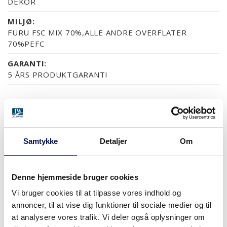
DEKOR
MILJØ:
FURU FSC MIX 70%,ALLE ANDRE OVERFLATER
70%PEFC
GARANTI:
5 ÅRS PRODUKTGARANTI
OVERFLADER (7)
MDF/HDF MALET
NÆSTEN ALLE NCS S OG RAL FARVER
ASK SORT
ASK MALET
FYR KLAR LAK
Samtykke
Detaljer
Om
Denne hjemmeside bruger cookies
MERE
Vi bruger cookies til at tilpasse vores indhold og
annoncer, til at vise dig funktioner til sociale medier og til
MODULSTØRRELSER
at analysere vores trafik. Vi deler også oplysninger om