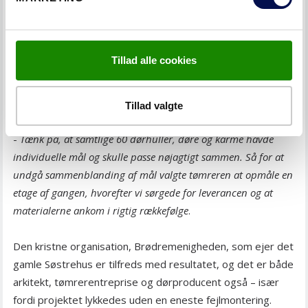
havde godkendt planen, kunne Per Løvstad og Bo
Jørgensen begynde at planlægge leverancen. For
dørproducenten var det første gang, der skulle produceres
Tillad alle cookies
karme og døre til montering uden om dørhuller. En
kompliceret, men spændende opgave for alle, siger Per
Løvstad:
Tillad valgte
-
Tænk på, at samtlige 60 dørhuller, døre og karme havde
individuelle mål og skulle passe nøjagtigt sammen. Så for at
undgå sammenblanding af mål valgte tømreren at opmåle en
etage af gangen, hvorefter vi sørgede for leverancen og at
materialerne ankom i rigtig rækkefølge
.
Den kristne organisation, Brødremenigheden, som ejer det
gamle Søstrehus er tilfreds med resultatet, og det er både
arkitekt, tømrerentreprise og dørproducent også – især
fordi projektet lykkedes uden en eneste fejlmontering.