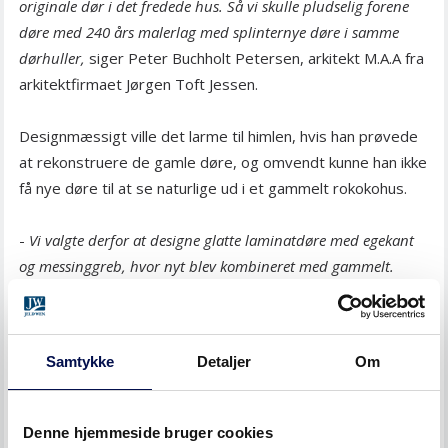
originale dør i det fredede hus. Så vi skulle pludselig forene
døre med 240 års malerlag med splinternye døre i samme
dørhuller,
siger Peter Buchholt Petersen, arkitekt M.A.A fra
arkitektfirmaet Jørgen Toft Jessen.
Designmæssigt ville det larme til himlen, hvis han prøvede
at rekonstruere de gamle døre, og omvendt kunne han ikke
få nye døre til at se naturlige ud i et gammelt rokokohus.
-
Vi valgte derfor at designe glatte
laminatdøre med egekant
og messinggreb, hvor nyt blev kombineret med gammelt.
Derefter fandt en vi frem til en grå nuance, det matchede en
af originaldørenes oprindelige farver, som farvekonservatoren
havde fundet, således at dørene farvemæssigt spillede
Samtykke
Detaljer
Om
sammen,
siger Peter Buchholdt Petersen.
Specialmål til mindste detalje
Denne hjemmeside bruger cookies