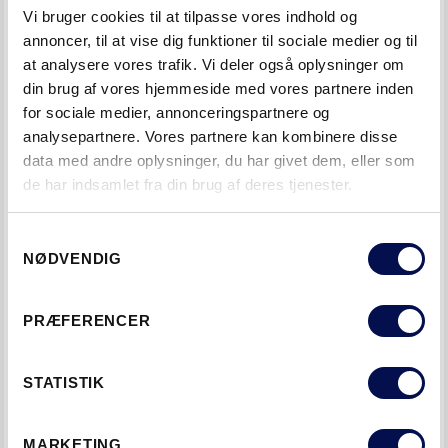
En udfordring kommer sjældent alene, for da
Vi bruger cookies til at tilpasse vores indhold og
tømrermester Bo Jørgensen fra Tømrer- &
annoncer, til at vise dig funktioner til sociale medier og til
Snedkerforretning Reinold Jørgensen begyndte at opmåle
at analysere vores trafik. Vi deler også oplysninger om
dørhullerne, var dørhøjderne forskellige både i typer og
din brug af vores hjemmeside med vores partnere inden
størrelser. De nye døre, som Peter Buchholt Petersen
for sociale medier, annonceringspartnere og
havde på tegnebrættet, kunne under ingen
analysepartnere. Vores partnere kan kombinere disse
omstændigheder monteres i de over 200 år gamle, skæve
data med andre oplysninger, du har givet dem, eller som
karme.
de har indsamlet fra din brug af deres tjenester.
Arkitekten havde lavet en grovskitse til karmprofilen, som
Samtykkevalg
han i samarbejde med Bo Jørgensen og salgskonsulent Per
NØDVENDIG
Løvstad fra dørproducenten SWEDOOR videreudviklede på
og kom frem til et innovativt resultat: Eftersom karmene
PRÆFERENCER
ikke kunne sættes op i dørhullerne, blev løsningen en
udepåliggende karm på 60 x 60 cm med hulkehllister
STATISTIK
monteret hele vejen rundt om karmen for at lave en pæn
overgang. Karmene blev skruet ind i væggenes murværk
for at bevare de originale dørhuller. Efter Kulturstyrelsen
MARKETING