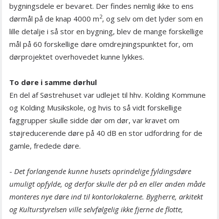
bygningsdele er bevaret. Der findes nemlig ikke to ens
2
dørmål på de knap 4000 m
, og selv om det lyder som en
lille detalje i så stor en bygning, blev de mange forskellige
mål på 60 forskellige døre omdrejningspunktet for, om
dørprojektet overhovedet kunne lykkes.
To døre i samme dørhul
En del af Søstrehuset var udlejet til hhv. Kolding Kommune
og Kolding Musikskole, og hvis to så vidt forskellige
faggrupper skulle sidde dør om dør, var kravet om
støjreducerende døre på 40 dB en stor udfordring for de
gamle, fredede døre.
-
Det forlangende kunne husets oprindelige fyldingsdøre
umuligt opfylde, og derfor skulle der på en eller anden måde
monteres nye døre ind til kontorlokalerne. Bygherre, arkitekt
og Kulturstyrelsen ville selvfølgelig ikke fjerne de flotte,