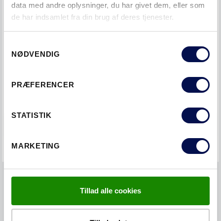
data med andre oplysninger, du har givet dem, eller som
de har indsamlet fra din brug af deres tjenester.
Samtykkevalg
NØDVENDIG
PRÆFERENCER
INDVENDIG DØR SUPERIOR PLAN 7523 SORT
ASK OG HVID
STATISTIK
MARKETING
Tillad alle cookies