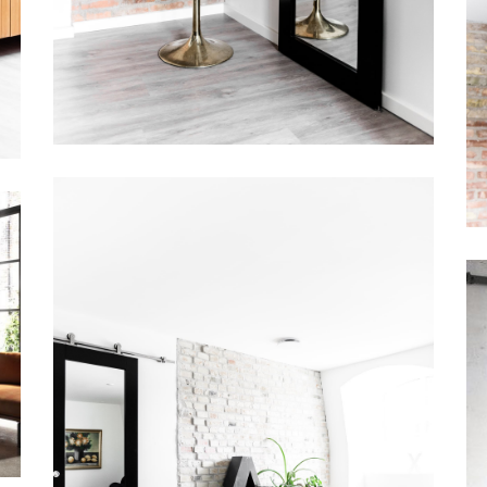
SKYDEDØR DESIGNSKINNE
UNIQUE 01L SPEJLDØR