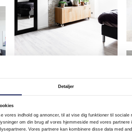
SKYDEDØR DESIGNSKINNE
Detaljer
UNIQUE 01L SPEJLDØR
ookies
se vores indhold og annoncer, til at vise dig funktioner til sociale
oplysninger om din brug af vores hjemmeside med vores partnere i
ysepartnere. Vores partnere kan kombinere disse data med andr