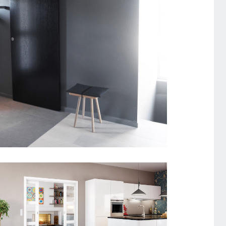
SKYDEDØR DESIGNSKINNE
STABLE GW SORT EG