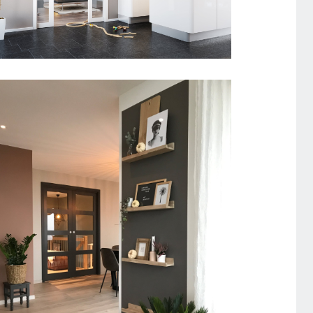
SKYDEDØR INDBYGGET
DOBBELTDØR UNIQUE GW03L