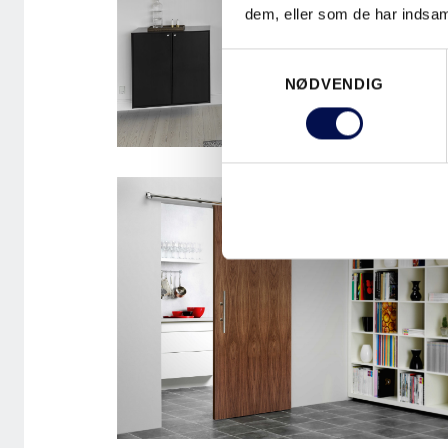
dem, eller som de har indsaml
Samtykkevalg
NØDVENDIG
SKYDEDØR INDBYGGET MED
CRAFT 03 SORT