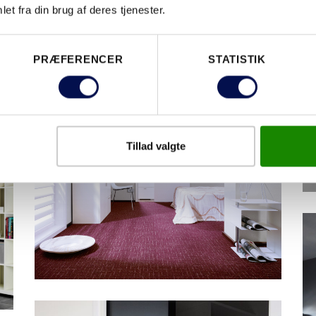
et fra din brug af deres tjenester.
PRÆFERENCER
STATISTIK
SKYDEDØR DESIGNSKINNE
UNIQUE GW01L DOBBELTDØR
Tillad valgte
SKYDEDØR UDENPÅLIGGENDE