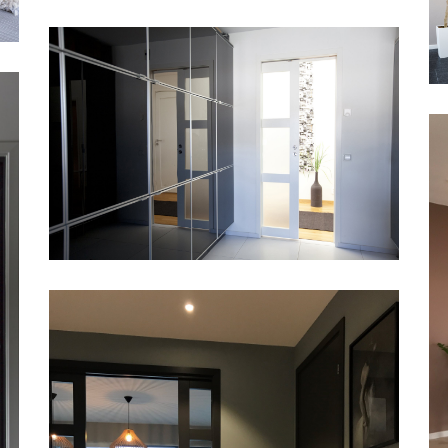
SKYDEDØR INDBYGGET MED
STABLE GW SORT
SKYDEDØR INDBYGGET
UNIQUE GW03L