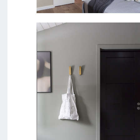
SKYDEDØR WALK-IN CLOSED
STABLE GW HVID