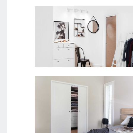
SKYDEDØR DESIGNSKINNE,
STABLE VALNØD
SKYDEDØR INDBYGGET MED
STABLE GW EG