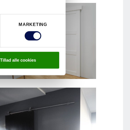
SKYDEDØR DESIGNSKINNE
UNIQUE 01L
MARKETING
Tillad alle cookies
SKYDEDØR UDENPÅLIGGENDE
SKYDEDØRSKAPPE, UNIQUE
03L TOILETLÅS