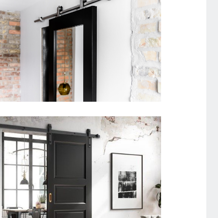
SKYDEDØR DESIGNSKINNE
UNIQUE 01L SPEJLDØR