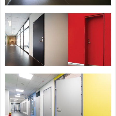
DØRLØSNING UDDANNELSESINSTITUTION
DØRLØSNING UDDANNELSESINSTITUTION