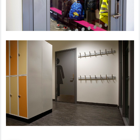
DØRLØSNING UDDANNELSESINSTITUTION
DØRLØSNING UDDANNELSESINSTITUTION