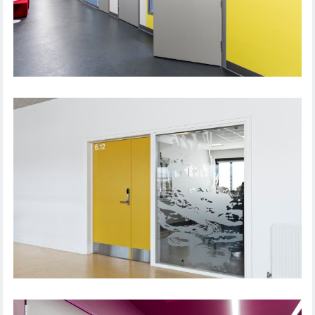
DØRLØSNING UDDANNELSESINSTITUTION
DØRLØSNING UDDANNELSESINSTITUTION