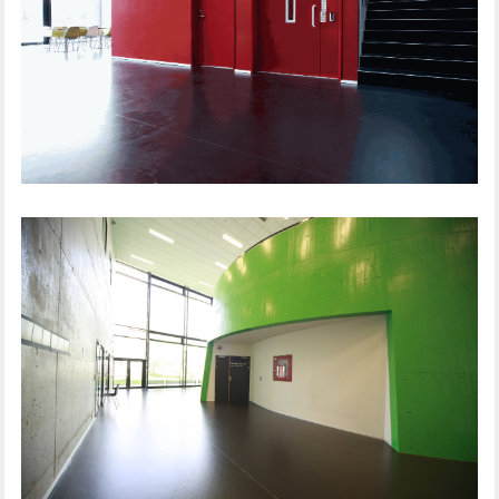
DØRLØSNING UDDANNELSESINSTITUTION