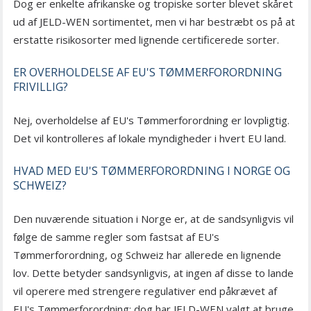
Dog er enkelte afrikanske og tropiske sorter blevet skåret
ud af JELD-WEN sortimentet, men vi har bestræbt os på at
erstatte risikosorter med lignende certificerede sorter.
ER OVERHOLDELSE AF EU'S TØMMERFORORDNING
FRIVILLIG?
Nej, overholdelse af EU's Tømmerforordning er lovpligtig.
Det vil kontrolleres af lokale myndigheder i hvert EU land.
HVAD MED EU'S TØMMERFORORDNING I NORGE OG
SCHWEIZ?
Den nuværende situation i Norge er, at de sandsynligvis vil
følge de samme regler som fastsat af EU's
Tømmerforordning, og Schweiz har allerede en lignende
lov. Dette betyder sandsynligvis, at ingen af disse to lande
vil operere med strengere regulativer end påkrævet af
EU's Tømmerforordning; dog har JELD-WEN valgt at bruge