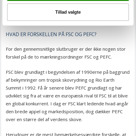
På samme tid er det en garanti for beskyttelse af dyre- og
plantelivet, samt at de folk, som arbejder i skovene, er
Tillad valgte
sikret ordentlige arbejdsforhold.
HVAD ER FORSKELLEN PÅ FSC OG PEFC?
For den gennemsnitlige slutbruger er der ikke nogen stor
forskel på de to mærkningsordninger FSC og PEFC.
FSC blev grundlagt i begyndelsen af 1990erne på baggrund
af bekymringer om tropisk skovrydning og Rio Earth
Summit i 1992. Få år senere blev PEFC grundlagt og har
udviklet sig fra at være en europæisk rival til FSC til at blive
en global konkurrent. I dag er FSC klart ledende hvad angår
den brede appel og markedsposition, dog dækker PEFC
over en større del af verdens skove.
Herudover er de mest bemærkelsesværdige forskelle, at