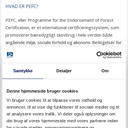
HVAD ER PEFC?
PEFC, eller Programme for the Endorsement of Forest
Certification, er et international certificeringssystem, som
promoverer bæredygtigt skovbrug i hele verden både
angående miljø, sociale forhold og økonomi. Betingelser for
PEFC certificering dækker beskyttelsen af skovenes
biodiversitet, sundhed og vækst, vedligeholdelse og
rekonstruktion. PEFC arbejder som en paraplyorganisation
Samtykke
Detaljer
Om
ved at tilslutte sig nationale
skovdriftscertificeringssystemer, som er tilpasset lokale
prioriteter og forhold.
Denne hjemmeside bruger cookies
HVAD ER FSC?
Vi bruger cookies til at tilpasse vores indhold og
annoncer, til at vise dig funktioner til sociale medier og til
FSC, eller Forest Stewardship Council™, er et globalt
at analysere vores trafik. Vi deler også oplysninger om
din brug af vores hjemmeside med vores partnere inden
certificeringssystem etableret for skove og træprodukter.
for sociale medier, annonceringspartnere og