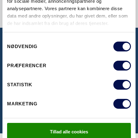
for sociale medier, annonceringspartnere og
analysepartnere. Vores partnere kan kombinere disse
data med andre oplysninger, du har givet dem, eller som
de har indsamlet fra din brug af deres tjenester.
Samtykkevalg
NØDVENDIG
BROCHURER OG PRISLISTER
Her kan du se vores inspirerende brochurer,
PRÆFERENCER
samt se seneste prislister
STATISTIK
KLIK HER
MARKETING
Tillad alle cookies