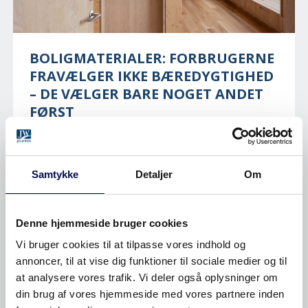
BOLIGMATERIALER: FORBRUGERNE
FRAVÆLGER IKKE BÆREDYGTIGHED
– DE VÆLGER BARE NOGET ANDET
FØRST
Selvom mange danskere gerne vil træffe grønnere
valg i boligen, er det sjældent bæredygtighed, de...
Samtykke
Detaljer
Om
17.09.2025
Denne hjemmeside bruger cookies
Vi bruger cookies til at tilpasse vores indhold og
SØG I TAGS
annoncer, til at vise dig funktioner til sociale medier og til
at analysere vores trafik. Vi deler også oplysninger om
din brug af vores hjemmeside med vores partnere inden