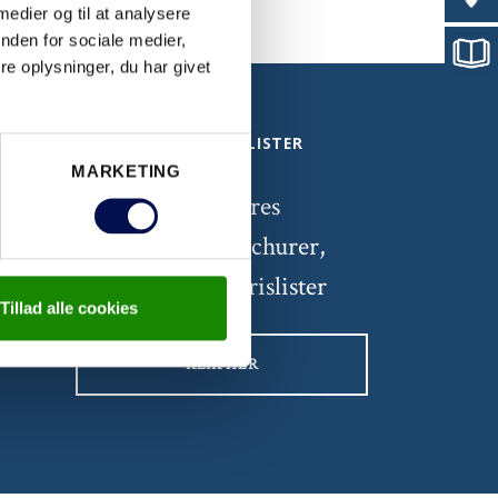
 medier og til at analysere
nden for sociale medier,
e oplysninger, du har givet
BROCHURER OG PRISLISTER
MARKETING
Her kan du se vores
inspirerende brochurer,
samt se seneste prislister
Tillad alle cookies
KLIK HER