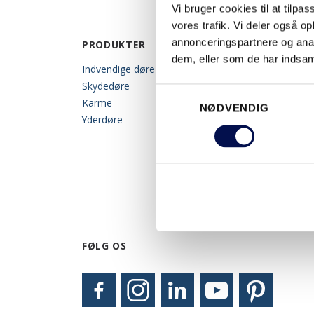
Vi bruger cookies til at tilpas
vores trafik. Vi deler også 
annonceringspartnere og anal
PRODUKTER
INSPIRATION
dem, eller som de har indsaml
Indvendige døre
Arkitektrådgiveren
Skydedøre
Gallerier
Samtykkevalg
Karme
Swedoorbloggen
NØDVENDIG
Yderdøre
Designværktøj
FØLG OS