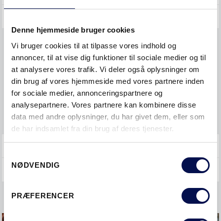
YDERDØRE
Denne hjemmeside bruger cookies
Vi bruger cookies til at tilpasse vores indhold og
Bestille
annoncer, til at vise dig funktioner til sociale medier og til
Måltagning
at analysere vores trafik. Vi deler også oplysninger om
din brug af vores hjemmeside med vores partnere inden
Montere
for sociale medier, annonceringspartnere og
analysepartnere. Vores partnere kan kombinere disse
VEDLIGEHOLDE
data med andre oplysninger, du har givet dem, eller som
de har indsamlet fra din brug af deres tjenester.
GENERELT
Samtykkevalg
NØDVENDIG
PRÆFERENCER