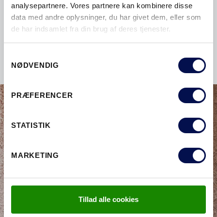
analysepartnere. Vores partnere kan kombinere disse
data med andre oplysninger, du har givet dem, eller som
Se købsguide med hvad der er smart at tænke
de har indsamlet fra din brug af deres tjenester.
på ved valg af ny hoveddør.
Samtykkevalg
NØDVENDIG
PRÆFERENCER
STATISTIK
MARKETING
Tillad alle cookies