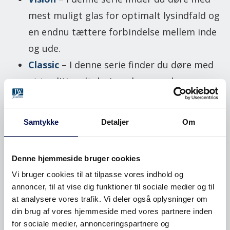
mest muligt glas for optimalt lysindfald og
en endnu tættere forbindelse mellem inde
og ude.
Classic
– I denne serie finder du døre med
et traditionelt design, der ser ud som om
de stammer fra forrige århundrede – men
med alle de funktioner, som moderne liv
Samtykke
Detaljer
Om
kræver.
Tilvalg og specialdøre
Denne hjemmeside bruger cookies
Vi bruger cookies til at tilpasse vores indhold og
Sidelys og ovenlys
annoncer, til at vise dig funktioner til sociale medier og til
at analysere vores trafik. Vi deler også oplysninger om
Udhusdøre
din brug af vores hjemmeside med vores partnere inden
for sociale medier, annonceringspartnere og