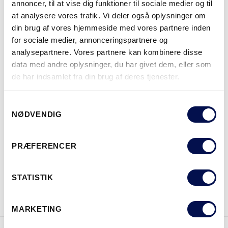
NCS S0502-Y
NCS S0500-N
NCS S3502-Y
NCS S7000-N
NCS S5020-R9
annoncer, til at vise dig funktioner til sociale medier og til
at analysere vores trafik. Vi deler også oplysninger om
din brug af vores hjemmeside med vores partnere inden
for sociale medier, annonceringspartnere og
analysepartnere. Vores partnere kan kombinere disse
MERE
data med andre oplysninger, du har givet dem, eller som
de har indsamlet fra din brug af deres tjenester.
MODULSTØRRELSER
Samtykkevalg
NØDVENDIG
HVOR KAN DET KØBES
PRÆFERENCER
STATISTIK
DOWNLOAD BROCHURE
KONTAKT OS
MARKETING