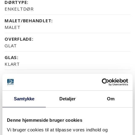
DØRTYPE:
ENKELTDØR
MALET/BEHANDLET:
MALET
OVERFLADE:
GLAT
GLAS:
KLART
MILJØ:
PEFC
GARANTI:
Samtykke
Detaljer
Om
5 ÅRS PRODUKTGARANTI
Denne hjemmeside bruger cookies
OVERFLADER (9)
Vi bruger cookies til at tilpasse vores indhold og