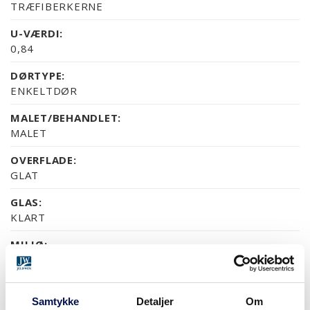
TRÆFIBERKERNE
U-VÆRDI:
0,84
DØRTYPE:
ENKELTDØR
MALET/BEHANDLET:
MALET
OVERFLADE:
GLAT
GLAS:
KLART
MILJØ:
PEFC
GARANTI:
5 ÅRS PRODUKTGARANTI
Samtykke
Detaljer
Om