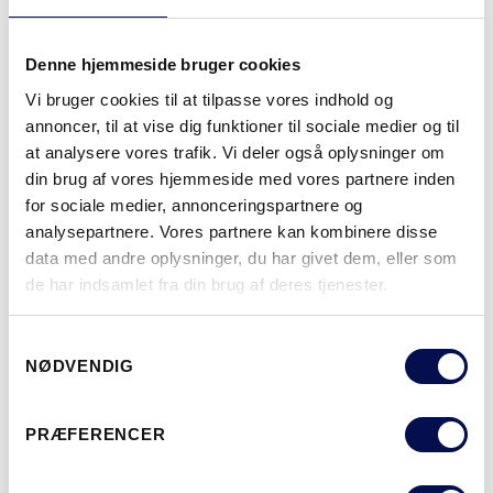
Denne hjemmeside bruger cookies
OVERFLADER (9)
Vi bruger cookies til at tilpasse vores indhold og
NCS S0502-Y
NCS S0500-N
NCS S3502-Y
NCS S7000-N
NCS S5020-R9
annoncer, til at vise dig funktioner til sociale medier og til
at analysere vores trafik. Vi deler også oplysninger om
din brug af vores hjemmeside med vores partnere inden
for sociale medier, annonceringspartnere og
MERE
analysepartnere. Vores partnere kan kombinere disse
data med andre oplysninger, du har givet dem, eller som
MODULSTØRRELSER
de har indsamlet fra din brug af deres tjenester.
Samtykkevalg
NØDVENDIG
HVOR KAN DET KØBES
PRÆFERENCER