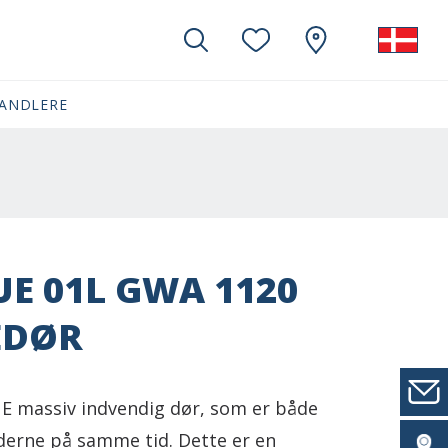
ANDLERE
E 01L GWA 1120
EDØR
 massiv indvendig dør, som er både
derne på samme tid. Dette er en