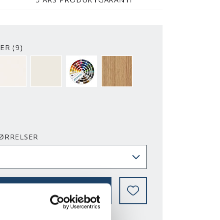
ER (9)
2-Y
NCS S0500-N
RAL 9010
NÆSTEN ALLE NCS S OG RAL FARVER
EG
ØRRELSER
VOR KAN DET KØBES