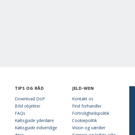
TIPS OG RÅD
JELD-WEN
Download DoP
Kontakt os
BIM objekter
Find forhandler
FAQs
Fortrolighedspolitik
Købsguide yderdøre
Cookiepolitik
Købsguide indvendige
Vision og værdier
døre
Karriere og ledige jobs