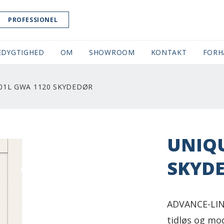
PROFESSIONEL
EDYGTIGHED
OM
SHOWROOM
(CURRENT)
KONTAKT
FORH
01L GWA 1120 SKYDEDØR
UNIQU
SKYD
ADVANCE-LINE
tidløs og mo