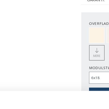
OVERFLAD
NCS S050
MERE
MODULST
H