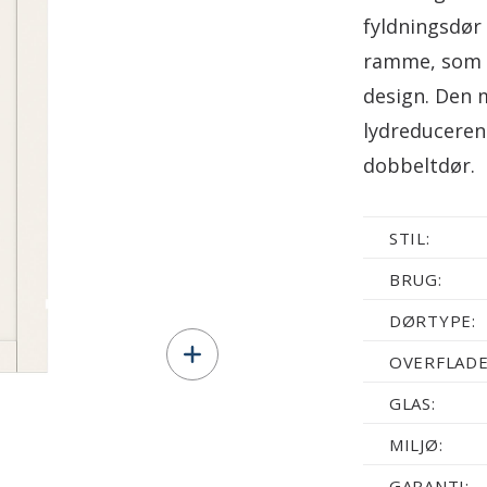
fyldningsdør 
ramme, som g
design. Den 
lydreduceren
dobbeltdør.
STIL:
BRUG:
DØRTYPE:
OVERFLADE
GLAS:
MILJØ:
GARANTI: