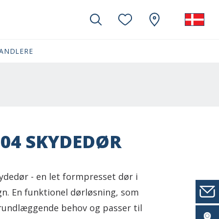
ANDLERE
 04 SKYDEDØR
kydedør - en let formpresset dør i
gn. En funktionel dørløsning, som
rundlæggende behov og passer til