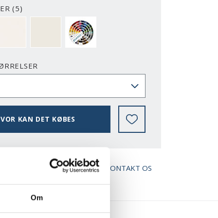
ER (5)
2-Y
NCS S0500-N
RAL 9010
NÆSTEN ALLE NCS S OG RAL FARVER
ØRRELSER
VOR KAN DET KØBES
AD BROCHURE
KONTAKT OS
Om