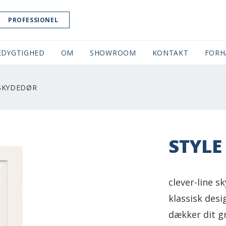
PROFESSIONEL
EDYGTIGHED
OM
SHOWROOM
(CURRENT)
KONTAKT
FORH
 SKYDEDØR
STYLE
clever-line s
klassisk desi
dækker dit g