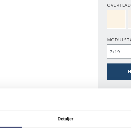
OVERFLAD
NCS S050
MODULST
H
DOWNLO
Detaljer