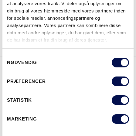
at analysere vores trafik. Vi deler også oplysninger om
HVOR KAN DET KØBES
din brug af vores hjemmeside med vores partnere inden
for sociale medier, annonceringspartnere og
analysepartnere. Vores partnere kan kombinere disse
data med andre oplysninger, du har givet dem, eller som
DOWNLOAD BROCHURE
KONTAKT OS
de har indsamlet fra din brug af deres tjenester.
Samtykkevalg
NØDVENDIG
EGENSKABER
PRÆFERENCER
STATISTIK
MARKETING