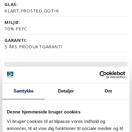
GLAS:
KLART,FROSTED,GOTIK
MILJØ:
70% PEFC
GARANTI:
5 ÅRS PRODUKTGARANTI
OVERFLADER (5)
NCS S0502-Y
NCS S0500-N
RAL 9010
NÆSTEN ALLE NCS S OG
Samtykke
Detaljer
Om
MODULSTØRRELSER
Denne hjemmeside bruger cookies
Vi bruger cookies til at tilpasse vores indhold og
annoncer, til at vise dig funktioner til sociale medier og til