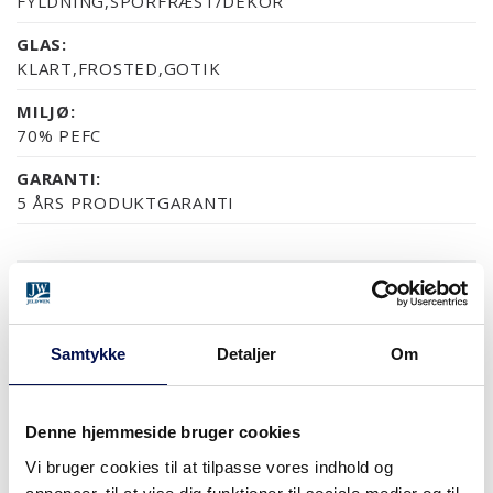
FYLDNING,SPORFRÆST/DEKOR
GLAS:
KLART,FROSTED,GOTIK
MILJØ:
70% PEFC
GARANTI:
5 ÅRS PRODUKTGARANTI
OVERFLADER (5)
NCS S0502-Y
NCS S0500-N
RAL 9010
NÆSTEN ALLE NCS S OG
Samtykke
Detaljer
Om
MODULSTØRRELSER
Denne hjemmeside bruger cookies
Vi bruger cookies til at tilpasse vores indhold og