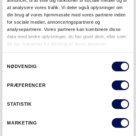
annoncer, til at vise dig funktioner til sociale medier og til
at analysere vores trafik. Vi deler også oplysninger om
din brug af vores hjemmeside med vores partnere inden
HVOR KAN DET KØBES
for sociale medier, annonceringspartnere og
analysepartnere. Vores partnere kan kombinere disse
data med andre oplysninger, du har givet dem, eller som
DOWNLOAD BROCHURE
KONTAKT OS
de har indsamlet fra din brug af deres tjenester.
Samtykkevalg
NØDVENDIG
EGENSKABER
PRÆFERENCER
STATISTIK
MARKETING