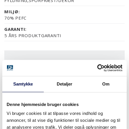
FYLDNING,SPORFRÆST/DEKOR
MILJØ:
70% PEFC
GARANTI:
5 ÅRS PRODUKTGARANTI
OVERFLADER (5)
NCS S0502-Y
NCS S0500-N
RAL 9010
NÆSTEN ALLE NCS S OG
Samtykke
Detaljer
Om
MODULSTØRRELSER
Denne hjemmeside bruger cookies
Vi bruger cookies til at tilpasse vores indhold og
annoncer, til at vise dig funktioner til sociale medier og til
HVOR KAN DET KØBES
at analysere vores trafik. Vi deler også oplysninger om