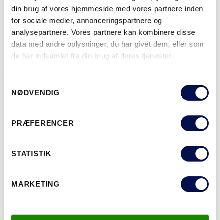
din brug af vores hjemmeside med vores partnere inden
for sociale medier, annonceringspartnere og
analysepartnere. Vores partnere kan kombinere disse
DOWNLOAD BROCHURE
KONTAKT OS
data med andre oplysninger, du har givet dem, eller som
de har indsamlet fra din brug af deres tjenester.
Samtykkevalg
NØDVENDIG
EGENSKABER
PRÆFERENCER
STATISTIK
MARKETING