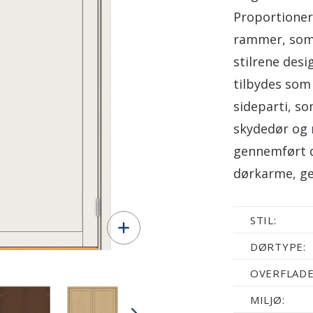
Proportioner
rammer, som 
stilrene des
tilbydes som
sideparti, s
skydedør og m
gennemført 
dørkarme, ge
STIL:
DØRTYPE:
OVERFLADE
MILJØ: