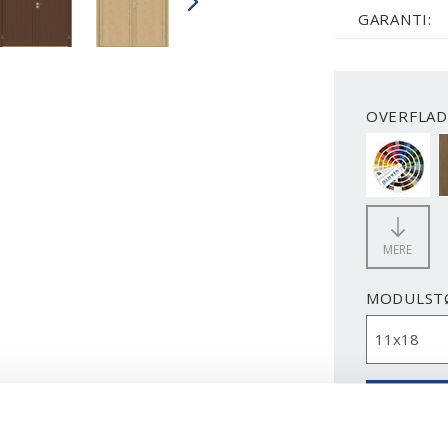
GARANTI:
OVERFLAD
NÆSTEN A
MERE
MODULST
H