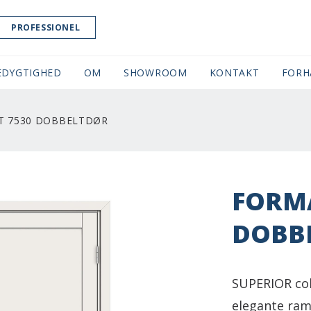
PROFESSIONEL
EDYGTIGHED
OM
SHOWROOM
(CURRENT)
KONTAKT
FORH
T 7530 DOBBELTDØR
FORMA
DOBB
SUPERIOR col
elegante ram