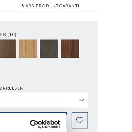
5 ÅRS PRODUKTGARANTI
ER (10)
LLE NCS S OG RAL FARVER
EG UBEHANDLET
EG
VALNØD UBEHANDLET
VALNØD
ØRRELSER
VOR KAN DET KØBES