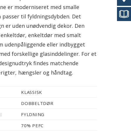
ne er moderniseret med smalle
passer til fyldningsdybden. Det
ign er uden unødvendig dekor. Den
 enkeltdør, enkeltdør med smalt
om udenpåliggende eller indbygget
ed forskellige glasinddelinger. For et
designudtryk findes matchende
rigter, hængsler og håndtag.
KLASSISK
DOBBELTDØR
:
FYLDNING
70% PEFC