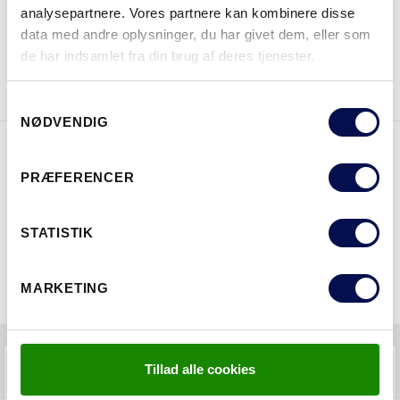
analysepartnere. Vores partnere kan kombinere disse
data med andre oplysninger, du har givet dem, eller som
de har indsamlet fra din brug af deres tjenester.
DOWNLOAD BROCHURE
KONTAKT OS
Samtykkevalg
NØDVENDIG
EGENSKABER
PRÆFERENCER
STATISTIK
MARKETING
FAQS
Tillad alle cookies