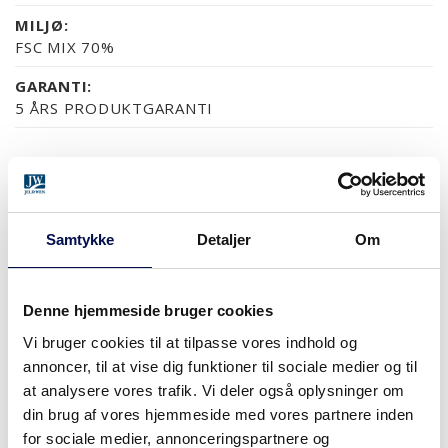
MILJØ:
FSC MIX 70%
GARANTI:
5 ÅRS PRODUKTGARANTI
OVERFLADER (5)
NCS S0502-Y
NCS S0500-N
RAL 9010
NÆSTEN ALLE NCS S OG
Samtykke
Detaljer
Om
Denne hjemmeside bruger cookies
MODULSTØRRELSER
Vi bruger cookies til at tilpasse vores indhold og
annoncer, til at vise dig funktioner til sociale medier og til
at analysere vores trafik. Vi deler også oplysninger om
din brug af vores hjemmeside med vores partnere inden
HVOR KAN DET KØBES
for sociale medier, annonceringspartnere og