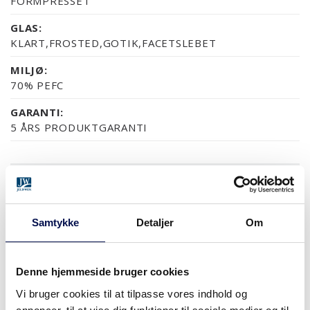
FORMPRESSET
GLAS:
KLART,FROSTED,GOTIK,FACETSLEBET
MILJØ:
70% PEFC
GARANTI:
5 ÅRS PRODUKTGARANTI
OVERFLADER (5)
NCS S0502-Y
NCS S0500-N
RAL 9010
NÆSTEN ALLE NCS S OG
Samtykke
Detaljer
Om
MODULSTØRRELSER
Denne hjemmeside bruger cookies
Vi bruger cookies til at tilpasse vores indhold og