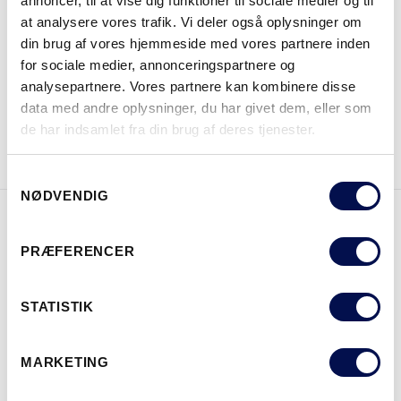
annoncer, til at vise dig funktioner til sociale medier og til
at analysere vores trafik. Vi deler også oplysninger om
din brug af vores hjemmeside med vores partnere inden
HVOR KAN DET KØBES
for sociale medier, annonceringspartnere og
analysepartnere. Vores partnere kan kombinere disse
data med andre oplysninger, du har givet dem, eller som
DOWNLOAD BROCHURE
KONTAKT OS
de har indsamlet fra din brug af deres tjenester.
Samtykkevalg
NØDVENDIG
EGENSKABER
PRÆFERENCER
STATISTIK
MARKETING