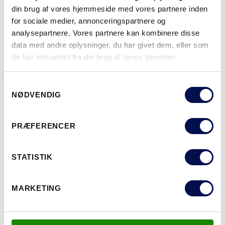
din brug af vores hjemmeside med vores partnere inden
for sociale medier, annonceringspartnere og
analysepartnere. Vores partnere kan kombinere disse
DOWNLOAD BROCHURE
KONTAKT OS
data med andre oplysninger, du har givet dem, eller som
de har indsamlet fra din brug af deres tjenester.
Samtykkevalg
NØDVENDIG
EGENSKABER
PRÆFERENCER
STATISTIK
MARKETING