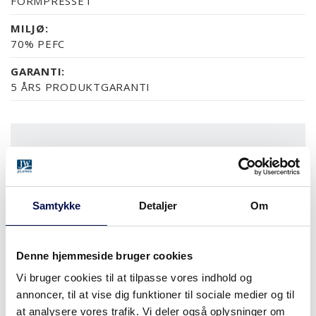
FORMPRESSET
MILJØ:
70% PEFC
GARANTI:
5 ÅRS PRODUKTGARANTI
OVERFLADER (5)
NCS S0502-Y
NCS S0500-N
RAL 9010
NÆSTEN ALLE NCS S OG
Samtykke
Detaljer
Om
MODULSTØRRELSER
Denne hjemmeside bruger cookies
Vi bruger cookies til at tilpasse vores indhold og
annoncer, til at vise dig funktioner til sociale medier og til
HVOR KAN DET KØBES
at analysere vores trafik. Vi deler også oplysninger om