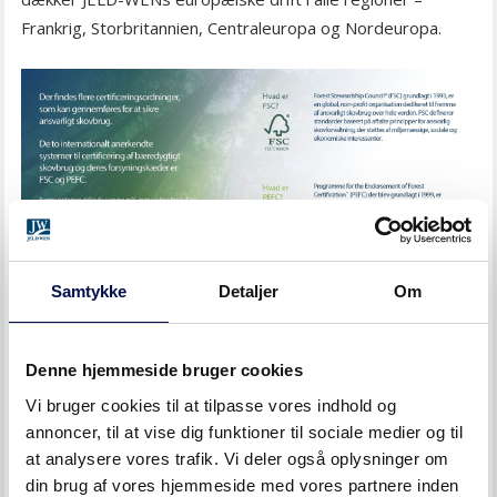
Frankrig, Storbritannien, Centraleuropa og Nordeuropa.
Samtykke
Detaljer
Om
HVAD ER FSC?
Denne hjemmeside bruger cookies
FSC står for «Forest Stewardship Council®». Det er en
Vi bruger cookies til at tilpasse vores indhold og
international nonprofitorganisation, som har til formål at
annoncer, til at vise dig funktioner til sociale medier og til
fremme ansvarlig skovbrug. FSC certificerer skove over
at analysere vores trafik. Vi deler også oplysninger om
din brug af vores hjemmeside med vores partnere inden
hele verden for at sikre, at de møder de højeste