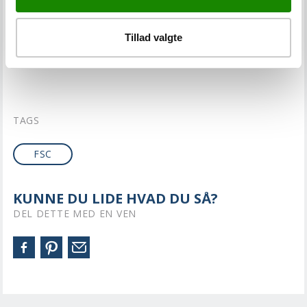
skovprodukter fra veldrevne skove og/eller genbrugte
kilder.
Tillad valgte
JELD-WENs FSC-licenskode: FSC®C106039
TAGS
FSC
KUNNE DU LIDE HVAD DU SÅ?
DEL DETTE MED EN VEN