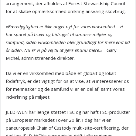
arrangement, der afholdes af Forest Stewardship Council
for at skabe opmærksomhed omkring ansvarlig skovbrug.
«Bæredygtighed er ikke noget nyt for vores virksomhed – vi
har sparet på træet og bidraget til sundere miljøer og
samfund, siden virksomheden blev grundlagt for mere end 60
år siden. Nu er vi på vej til at gøre endnu mere.»
- Gary
Michel, administrerende direktør.
Da vi er en virksomhed med både et globalt og lokalt
fodaftryk, er det vigtigt for os at vise, at vi interesserer os
for mennesker og de samfund vi er en del af, samt vores
indvirkning på miljøet.
JELD-WEN har længe støttet FSC og har haft FSC-produkter
på Europæer markedet i over 20 år. I dag har vi en
paneuropæisk Chain of Custody multi-site-certificering, der
dækker JELD-WENs europæiske drift i alle regioner –