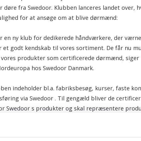
r døre fra Swedoor. Klubben lanceres landet over, 
lighed for at ansøge om at blive dørmænd:
r en ny klub for dedikerede håndværkere, der værn
 et godt kendskab til vores sortiment. De får nu mu
 vores produkter som certificerede dørmænd, siger P
 Nordeuropa hos Swedoor Danmark.
en indeholder bl.a. fabriksbesøg, kurser, faste ko
sføring via Swedoor . Til gengæld bliver de certifi
r Swedoor s produkter og skal repræsentere prod
re.
t mange danskere foretrækker at spørge deres lokale