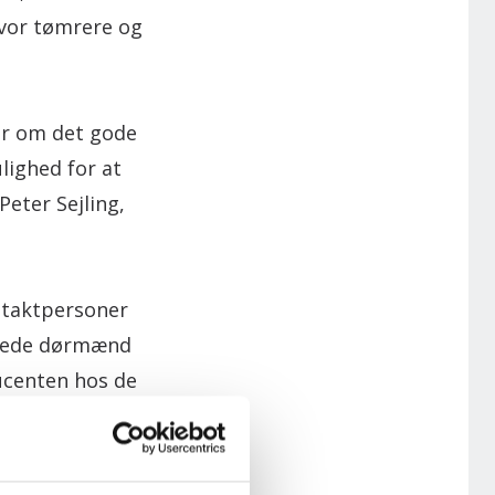
hvor tømrere og
er om det gode
lighed for at
eter Sejling,
ntaktpersoner
cerede dørmænd
ucenten hos de
 håndværker til