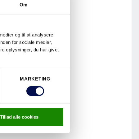
Om
age med
 kan
om kunden
 medier og til at analysere
 og mere
nden for sociale medier,
værkere endnu
e oplysninger, du har givet
 Dørmand,
MARKETING
 først til
Tillad alle cookies