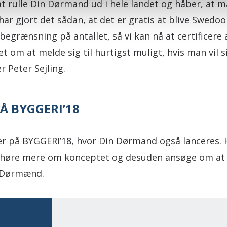
l at rulle Din Dørmand ud i hele landet og håber, at m
har gjort det sådan, at det er gratis at blive Swed
 begrænsning på antallet, så vi kan nå at certificere 
t om at melde sig til hurtigst muligt, hvis man vil s
r Peter Sejling.
Å BYGGERI’18
r på BYGGERI’18, hvor Din Dørmand også lanceres. H
 høre mere om konceptet og desuden ansøge om at b
r Dørmænd.