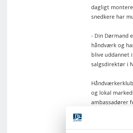
dagligt montere
snedkere har mu
- Din Dørmand e
håndværk og har
blive uddannet i
salgsdirektør i
Håndværkerklubb
og lokal marked
ambassadører fo
danske boligeje
- Vi oplever, a