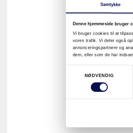
Samtykke
råds om det rigt
indgående ekspe
Denne hjemmeside bruger c
understøtte hån
Vi bruger cookies til at tilpas
efterspørger. B
vores trafik. Vi deler også 
specialiseret, 
annonceringspartnere og anal
bedre. Derfor me
dem, eller som de har indsaml
fortæller Peter 
Samtykkevalg
NØDVENDIG
EN DEL AF
Som håndværker 
mølle-princippe