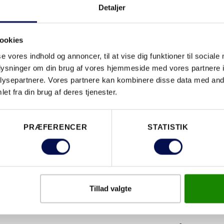
Detaljer
ige valg af døre til hjemmet. Her ønsker vi at bidr
rtviden inden for indvendige døre og yderdøre, der
ookies
dværkernes arbejde i at levere lige nøjagtig det, s
se vores indhold og annoncer, til at vise dig funktioner til sociale
yggeriet bliver – som mange andre brancher – mere
oplysninger om din brug af vores hjemmeside med vores partnere i
og vi vil gerne understøtte både forbrugere og hånd
ysepartnere. Vores partnere kan kombinere disse data med andr
ner vi, at det er et godt tidspunkt at etablere Din
et fra din brug af deres tjenester.
Sejling.
PRÆFERENCER
STATISTIK
 KLUBBEN
kan man ansøge om at blive Swedoor Dørmand efter
Tillad valgte
t.