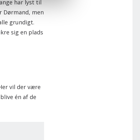
ange har lyst til
oor Dørmand, men
alle grundigt.
ikre sig en plads
er vil der være
live én af de