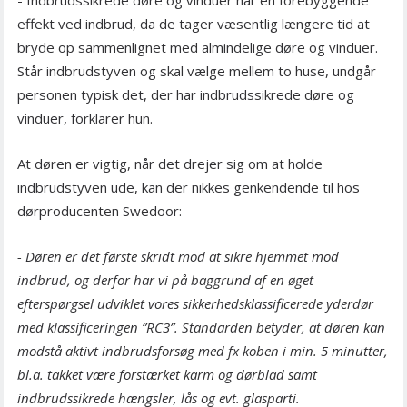
- Indbrudssikrede døre og vinduer har en forebyggende
effekt ved indbrud, da de tager væsentlig længere tid at
bryde op sammenlignet med almindelige døre og vinduer.
Står indbrudstyven og skal vælge mellem to huse, undgår
personen typisk det, der har indbrudssikrede døre og
vinduer, forklarer hun.
At døren er vigtig, når det drejer sig om at holde
indbrudstyven ude, kan der nikkes genkendende til hos
dørproducenten Swedoor:
- Døren er det første skridt mod at sikre hjemmet mod
indbrud, og derfor har vi på baggrund af en øget
efterspørgsel udviklet vores sikkerhedsklassificerede yderdør
med klassificeringen ”RC3”. Standarden betyder, at døren kan
modstå aktivt indbrudsforsøg med fx koben i min. 5 minutter,
bl.a. takket være forstærket karm og dørblad samt
indbrudssikrede hængsler, lås og evt. glasparti.