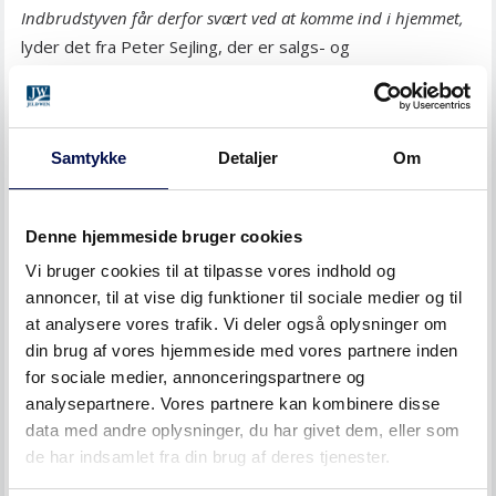
Indbrudstyven får derfor svært ved at komme ind i hjemmet,
lyder det fra Peter Sejling, der er salgs- og
marketingdirektør hos Swedoor i Nordeuropa.
Det samme gælder for vinduer – her skal tyven også
Samtykke
Detaljer
Om
holdes beskæftiget. Det kan eksempelvis gøres ved at lime
listerne fast, montere hasper, der gør det svært at få
vinduet op, eller sætte tremmer for gamle kældervinduer,
Denne hjemmeside bruger cookies
som er en foretrukket indgang for tyven.
Vi bruger cookies til at tilpasse vores indhold og
annoncer, til at vise dig funktioner til sociale medier og til
2. OPSÆT TYVERIALARMER
at analysere vores trafik. Vi deler også oplysninger om
din brug af vores hjemmeside med vores partnere inden
Overvej at opsætte alarmer i hjemmet, da de sætter
for sociale medier, annonceringspartnere og
indbrudstyven under tidspres. Selvom alarmer ikke er en
analysepartnere. Vores partnere kan kombinere disse
garanti mod indbrud, så har de en forebyggende effekt,
data med andre oplysninger, du har givet dem, eller som
fordi de skaber larm og opmærksomhed og dermed ofte
de har indsamlet fra din brug af deres tjenester.
minimerer skaden ved et indbrud.