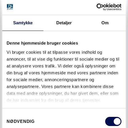
sort dør komplementerer mange forskellige typer huse rigtig
godt og kan tilføre både tyngde og elegance til husets
helhedsindtryk
, siger Peter Sejling, der er salgsdirektør for
Samtykke
Detaljer
Om
SWEDOOR i Nordeuropa, og tilføjer, at en sort dør på
mange måder vil understrege husets indgangsparti
stærkere end de fleste farver.
Denne hjemmeside bruger cookies
Vi bruger cookies til at tilpasse vores indhold og
Brug døren i din indretning
annoncer, til at vise dig funktioner til sociale medier og til
Du kan også vælge at bruge sorte døre som
at analysere vores trafik. Vi deler også oplysninger om
indretningselement indendørs. Mens hvide døre går i et
din brug af vores hjemmeside med vores partnere inden
for sociale medier, annonceringspartnere og
med væggene, skiller sorte døre sig ud og skaber karakter
analysepartnere. Vores partnere kan kombinere disse
i rummet.
data med andre oplysninger, du har givet dem, eller som
de har indsamlet fra din brug af deres tjenester.
-
Døren bliver i stigende grad et indretningselement for
mange, og her kan sorte døre virkelig tilføre noget kant til
Samtykkevalg
hjemmet. Sorte døre findes i alle stilarter, så der er noget for
NØDVENDIG
en hver smag, uanset om man er til klassiske eller moderne