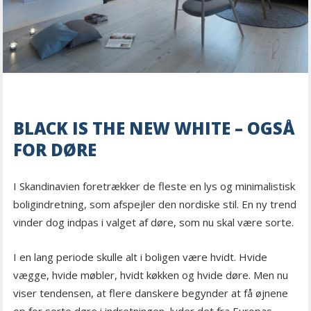
BLACK IS THE NEW WHITE – OGSÅ
FOR DØRE
I Skandinavien foretrækker de fleste en lys og minimalistisk
boligindretning, som afspejler den nordiske stil. En ny trend
vinder dog indpas i valget af døre, som nu skal være sorte.
I en lang periode skulle alt i boligen være hvidt. Hvide
vægge, hvide møbler, hvidt køkken og hvide døre. Men nu
viser tendensen, at flere danskere begynder at få øjnene
op for sorte døre i indretningen, lyder det fra Europas