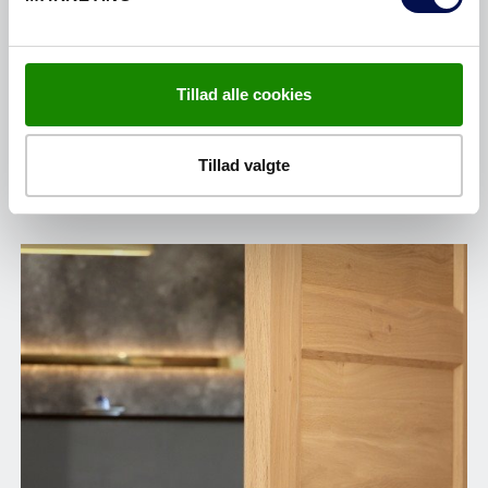
ENTRÉDØRE
Tillad alle cookies
Tillad valgte
BRUG FOR HJÆLP TIL AT KØBE NYE
DØRE?