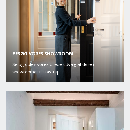
BESØG VORES SHOWROOM
Se og oplev vores brede udvalg af døre i
showroomet i Taastrup