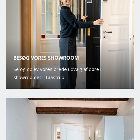
BESØG VORES SHOWROOM
Se og oplev vores brede udvalg af døre i
showroomet i Taastrup