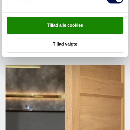
ENTRÉDØRE
Tillad alle cookies
Tillad valgte
BRUG FOR HJÆLP TIL AT KØBE NYE
DØRE?